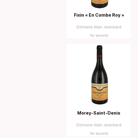
Fixin « En Combe Roy »
Domaine Alain Jeanniard
Par bouteille
Morey-Saint-Denis
Domaine Alain Jeanniard
Par bouteille