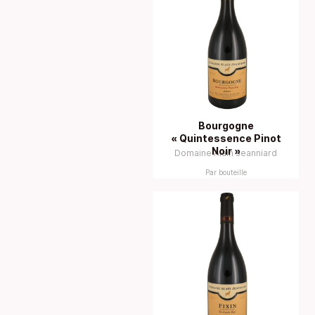
Bourgogne
« Quintessence Pinot
Noir »
Domaine Alain Jeanniard
Par bouteille