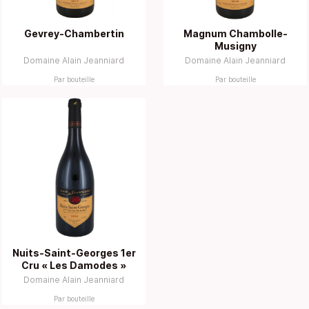
Gevrey-Chambertin
Magnum Chambolle-
Musigny
Domaine Alain Jeanniard
Domaine Alain Jeanniard
Par bouteille
Par bouteille
Nuits-Saint-Georges 1er
Cru « Les Damodes »
Domaine Alain Jeanniard
Par bouteille