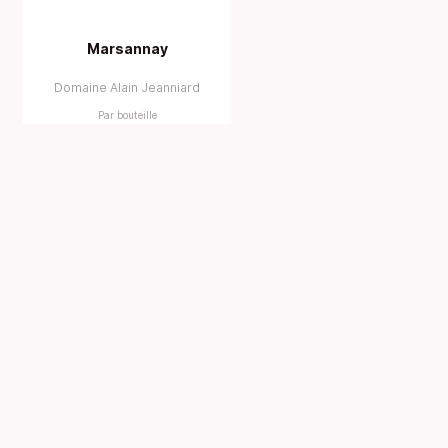
Marsannay
Domaine Alain Jeanniard
Par bouteille