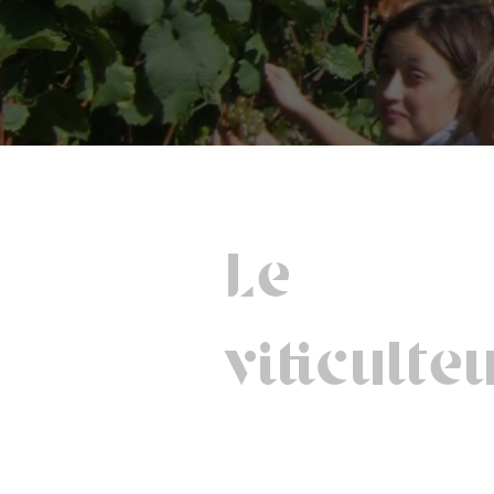
Le
viticulte