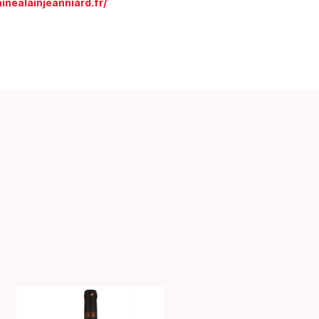
nealainjeanniard.fr/