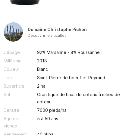
Domaine Christophe Pichon
Découvrir le viticulteur
Cépage
92% Marsanne - 8% Roussanne
Millésime
2018
Couleur
Blanc
Lieu
Saint-Pierre de boeuf et Peyraud
Superficie
2 ha
Sol
Granitique de haut de coteau à milieu de
coteau
Densité
7000 pieds/ha
Age des
5 à 50 ans
vignes
Rendement
40 hl/ha