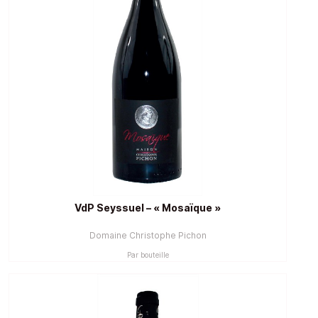
VdP Seyssuel – « Mosaïque »
Domaine Christophe Pichon
Par bouteille